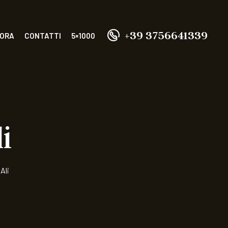
+39 3756641339
 ORA
CONTATTI
5×1000
i
Ali