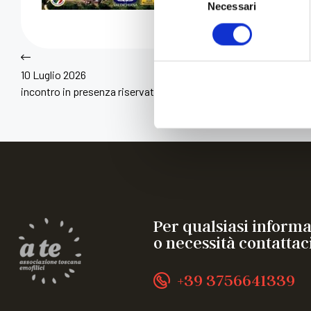
Necessari
del
consenso
10 Luglio 2026
incontro in presenza riservato a 60 giovani con Emofilia o altre
Per qualsiasi inform
o necessità contattaci
+39 3756641339