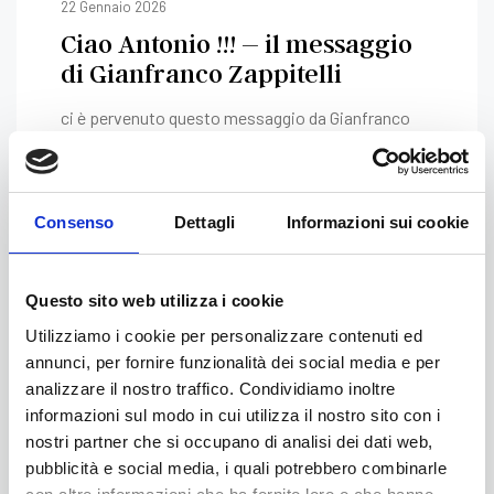
22 Gennaio 2026
Ciao Antonio !!! – il messaggio
di Gianfranco Zappitelli
ci è pervenuto questo messaggio da Gianfranco
Zappitelli che estendiamo a tutti Volevo
ringraziare caramente tutti Voi di ATE per il
cordoglio espresso in occasione della scomparsa
Consenso
Dettagli
Informazioni sui cookie
di zio Antonio. Le vostre parole sono state […]
Questo sito web utilizza i cookie
1 Aprile 2025
Utilizziamo i cookie per personalizzare contenuti ed
ASSEMBLEA ORDINARIA 2025
annunci, per fornire funzionalità dei social media e per
analizzare il nostro traffico. Condividiamo inoltre
informazioni sul modo in cui utilizza il nostro sito con i
il 29 marzo 2025, come da convocazione, si è
nostri partner che si occupano di analisi dei dati web,
svolta l’assemblea ordinaria 2025
pubblicità e social media, i quali potrebbero combinarle
dell’Associazione Toscana Emofilici odv presso