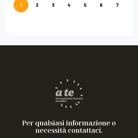
1
2
3
4
5
6
7
Per qualsiasi informazione o
necessità contattaci.