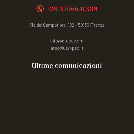
+39 3756641339
Via del Campofiore, 102 – 50136 Firenze
info@ateodv.org
ateonlus@pec.it
Ultime comunicazioni
“Vacanza in Emilia” weekend residenziale per ragazzi
con MEC dai 14 ai 18 anni
incontro in presenza riservato a 60 giovani con Emofilia
o altre MEC, alle ragazze portatrici
Corso rivolto agli aspiranti Tecnici dell’animazione
sociale
Congresso mondiale WFH 2026
ARTICOLIAMO a FIRENZE 26
CAMPO ESTIVO IN ROMAGNA