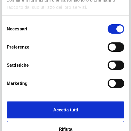
con altre informazioni che ha fornito loro o che hanno
Hilton Garden Inn Florence Il programma si è
raccolto dal suo utilizzo dei loro servizi.
svolto, dopo una breve introduzione del presidente
uscente Marco […]
Selezione
Necessari
del
consenso
4 Febbraio 2025
Preferenze
Convocazione Assemblea
Ordinaria 2025
Statistiche
Con la presente comunichiamo che si terrà
l’assemblea ordinaria 2025 dell’Associazione
Marketing
Toscana Emofilici odv presso Hilton Garden Inn
Florence via S. Pertini 2/9 Firenze, in prima
convocazione il giorno 28 marzo 2024 alle ore
23:00 […]
Accetta tutti
Rifiuta
10 Gennaio 2025