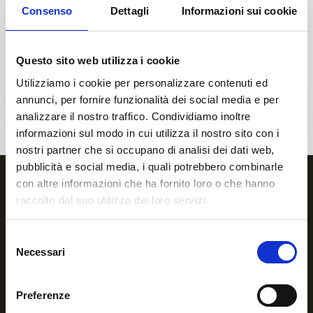
elemento di sicurezza.
Consenso
Dettagli
Informazioni sui cookie
qui trovate un facsimile del tesserino
tesserino
Questo sito web utilizza i cookie
Utilizziamo i cookie per personalizzare contenuti ed
annunci, per fornire funzionalità dei social media e per
27 Maggio 2021
27 Maggio 2021
analizzare il nostro traffico. Condividiamo inoltre
informazioni sul modo in cui utilizza il nostro sito con i
nostri partner che si occupano di analisi dei dati web,
pubblicità e social media, i quali potrebbero combinarle
con altre informazioni che ha fornito loro o che hanno
raccolto dal suo utilizzo dei loro servizi.
Selezione
Necessari
del
consenso
Preferenze