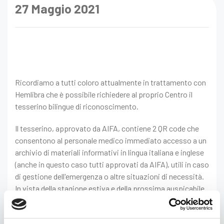
27 Maggio 2021
Ricordiamo a tutti coloro attualmente in trattamento con
Hemlibra che è possibile richiedere al proprio Centro il
tesserino bilingue di riconoscimento.
Il tesserino, approvato da AIFA, contiene 2 QR code che
consentono al personale medico immediato accesso a un
archivio di materiali informativi in lingua italiana e inglese
(anche in questo caso tutti approvati da AIFA), utili in caso
di gestione dell'emergenza o altre situazioni di necessità.
In vista della stagione estiva e della prossima auspicabile
riapertura agli spostamenti in Italia e all'estero, il tesserino
può risultare utile per i pazienti e costituire un ulteriore