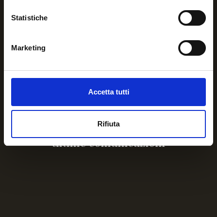
Per qualsiasi informazione o
Statistiche
necessità contattaci.
+39 3756641339
Marketing
Via del Campofiore, 102 – 50136 Firenze
Accetta tutti
info@ateodv.org
ateonlus@pec.it
Rifiuta
Ultime comunicazioni
“Vacanza in Emilia” weekend residenziale per ragazzi
con MEC dai 14 ai 18 anni
incontro in presenza riservato a 60 giovani con Emofilia
o altre MEC, alle ragazze portatrici
Corso rivolto agli aspiranti Tecnici dell’animazione
sociale