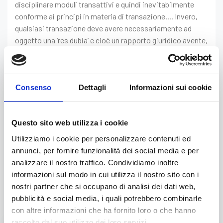
disciplinare moduli transattivi e quindi inevitabilmente
conforme ai principi in materia di transazione.... Invero,
qualsiasi transazione deve avere necessariamente ad
oggetto una ‘res dubia’ e cioè un rapporto giuridico avente,
almeno nelle opinioni delle parti, un carattere di
incertezza... Proprio per questo, evidentemente, il
decreto in impugnativa ha non illegittimamente indicato la
Consenso
Dettagli
Informazioni sui cookie
necessità di tenere conto sia della prescrizione...
l’Amministrazione, prima di addivenire ad una transazione,
deve verificare la sussistenza di una ‘res dubia’, che
Questo sito web utilizza i cookie
ovviamente non esiste in tutti i casi in cui è ragionevole
ritenere prescritta la pretesa del privato, alla luce delle
Utilizziamo i cookie per personalizzare contenuti ed
conferenti disposizioni di legge e degli orientamenti
annunci, per fornire funzionalità dei social media e per
giurisprudenziali”.
analizzare il nostro traffico. Condividiamo inoltre
informazioni sul modo in cui utilizza il nostro sito con i
Visualizza l'allegato
nostri partner che si occupano di analisi dei dati web,
pubblicità e social media, i quali potrebbero combinarle
con altre informazioni che ha fornito loro o che hanno
raccolto dal suo utilizzo dei loro servizi.