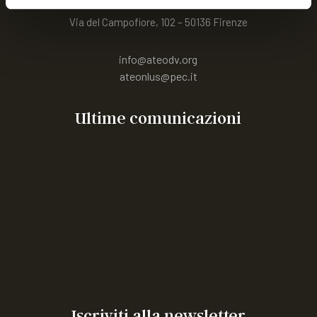
Via del Campofiore, 102 – 50136 Firenze
info@ateodv.org
ateonlus@pec.it
Ultime comunicazioni
“Vacanza in Emilia” weekend residenziale per ragazzi
con MEC dai 14 ai 18 anni
incontro in presenza riservato a 60 giovani con Emofilia
o altre MEC, alle ragazze portatrici
Corso rivolto agli aspiranti Tecnici dell’animazione
sociale
Congresso mondiale WFH 2026
ARTICOLIAMO a FIRENZE 26
CAMPO ESTIVO IN ROMAGNA
Iscriviti alla newsletter