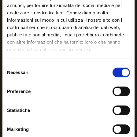
annunci, per fornire funzionalità dei social media e per
analizzare il nostro traffico. Condividiamo inoltre
informazioni sul modo in cui utilizza il nostro sito con i
nostri partner che si occupano di analisi dei dati web,
pubblicità e social media, i quali potrebbero combinarle
con altre informazioni che ha fornito loro o che hanno
raccolto dal suo utilizzo dei loro servizi.
Selezione
Per qualsiasi informazione o
Necessari
del
necessità contattaci.
consenso
+39 3756641339
Preferenze
Via del Campofiore, 102 – 50136 Firenze
Statistiche
info@ateodv.org
Marketing
ateonlus@pec.it