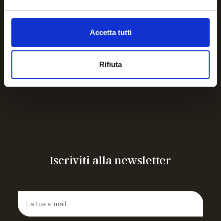
Ultime comunicazioni
Accetta tutti
“Vacanza in Emilia” weekend residenziale per ragazzi
con MEC dai 14 ai 18 anni
Rifiuta
incontro in presenza riservato a 60 giovani con Emofilia
o altre MEC, alle ragazze portatrici
Corso rivolto agli aspiranti Tecnici dell’animazione
sociale
Congresso mondiale WFH 2026
ARTICOLIAMO a FIRENZE 26
CAMPO ESTIVO IN ROMAGNA
Iscriviti alla newsletter