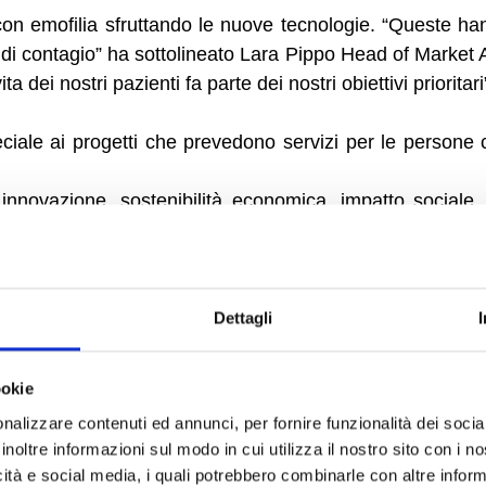
con emofilia sfruttando le nuove tecnologie. “Queste h
chio di contagio” ha sottolineato Lara Pippo Head of Mark
a dei nostri pazienti fa parte dei nostri obiettivi prioritari
le ai progetti che prevedono servizi per le persone co
di innovazione, sostenibilità economica, impatto sociale
 valutazione di una giuria composta da persone con ma
Dettagli
ookie
nalizzare contenuti ed annunci, per fornire funzionalità dei socia
inoltre informazioni sul modo in cui utilizza il nostro sito con i 
icità e social media, i quali potrebbero combinarle con altre inform