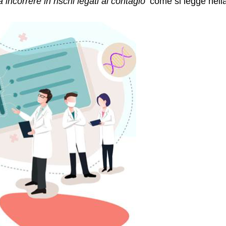
ncorrere in rischi legati al contagio’
come si legge nell