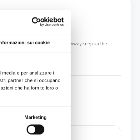
Informazioni sui cookie
 or did you customize it your self? Anyway keep up the
l media e per analizzare il
nostri partner che si occupano
azioni che ha fornito loro o
Marketing