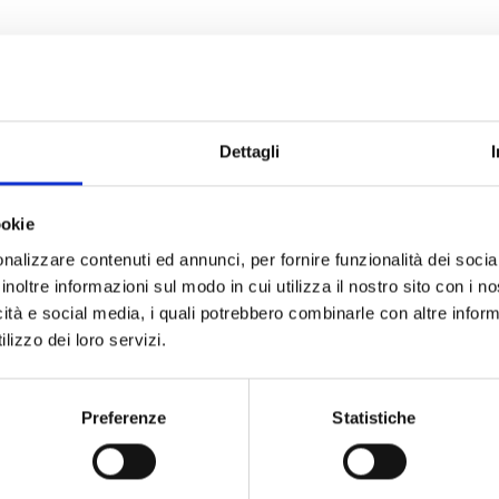
Dettagli
ills and also with the layout in your weblog. Is that this a paid topic
a nice weblog like this one today
!
ookie
nalizzare contenuti ed annunci, per fornire funzionalità dei socia
inoltre informazioni sul modo in cui utilizza il nostro sito con i 
icità e social media, i quali potrebbero combinarle con altre inform
lizzo dei loro servizi.
igatori sono contrassegnati
*
Preferenze
Statistiche