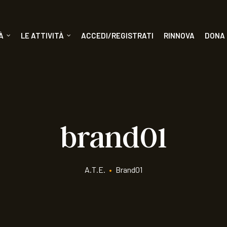
À
LE ATTIVITÀ
ACCEDI/REGISTRATI
RINNOVA
DONA
brand01
A.T.E.
•
Brand01