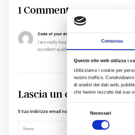
1 Comment
Code of your destiny
16 Aprile 2025 alle 17:49
Consenso
I am really inspired together with your writing sk
excellent quality writing, it is uncommon to see 
Questo sito web utilizza i c
Utilizziamo i cookie per perso
nostro traffico. Condividiamo 
di analisi dei dati web, pubbl
Lascia un commento
che hanno raccolto dal suo uti
Selezione
Il tuo indirizzo email non sarà pubblicato.
I campi obbl
Necessari
del
consenso