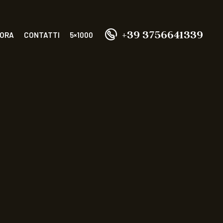
+39 3756641339
 ORA
CONTATTI
5×1000