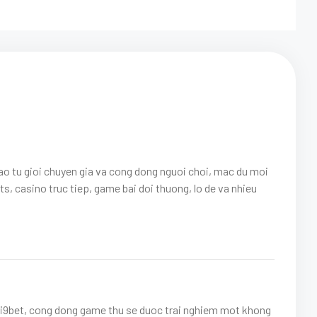
ao tu gioi chuyen gia va cong dong nguoi choi, mac du moi
, casino truc tiep, game bai doi thuong, lo de va nhieu
ai i9bet, cong dong game thu se duoc trai nghiem mot khong