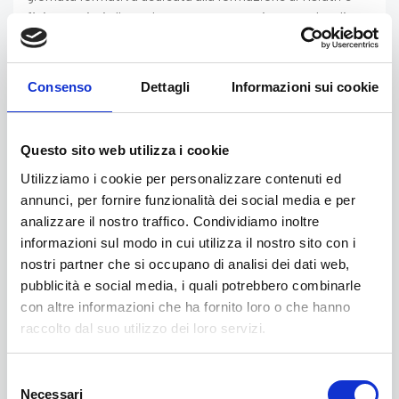
fisioterapisti alla quale potranno partecipare anche gli
emofilici attraverso webinar . La giornata di sabato 24
ottobre sarà dedicata a chi vorrà fare esercizi in piscina o
palestra , causa covid il numero dovrà essere
Consenso
Dettagli
Informazioni sui cookie
contingentato ed è previsto un massimo di 6-8 posti per
partecipare fisicamente all’evento.
Questo sito web utilizza i cookie
qualora fossi interessato potrai partecipare alla giornata
Utilizziamo i cookie per personalizzare contenuti ed
del 23 ottobre via webinar comunicando il tuo indirizzo
annunci, per fornire funzionalità dei social media e per
email ad
info@ateodv.org
entro il 15 ottobre . Riceverai
analizzare il nostro traffico. Condividiamo inoltre
l’invito per partecipare via webinar seguendo un link che ti
informazioni sul modo in cui utilizza il nostro sito con i
verrà inviato alla casella mail comunicata, la
nostri partner che si occupano di analisi dei dati web,
partecipazione è gratuita . La giornata del 24 ottobre sarà
pubblicità e social media, i quali potrebbero combinarle
dedicata a chi vorrà fare esercizi in piscina o palestra , per
con altre informazioni che ha fornito loro o che hanno
le ragioni legate alla emergenza Covid il numero dei
raccolto dal suo utilizzo dei loro servizi.
partecipanti dovrà essere contingentato ed è previsto un
massimo di 6-8 presenti , pertanto chi vorrà partecipare
alla sessione di esercizio prevista per la mattina del 24
Selezione
Necessari
ottobre potrà inviare una mail alla nostra
del