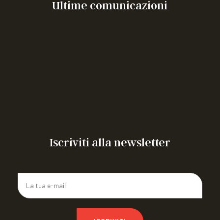
Ultime comunicazioni
“Vacanza in Emilia” weekend residenziale per ragazzi
con MEC dai 14 ai 18 anni
incontro in presenza riservato a 60 giovani con Emofilia
o altre MEC, alle ragazze portatrici
Corso rivolto agli aspiranti Tecnici dell’animazione
sociale
Congresso mondiale WFH 2026
ARTICOLIAMO a FIRENZE 26
CAMPO ESTIVO IN ROMAGNA
Iscriviti alla newsletter