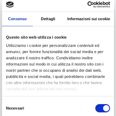
responsabilità genitoriale, indipendentemente dal
carico fiscale, purché il genitore faccia parte del
medesimo nucleo familiare del figlio minore disabile per
Consenso
Dettagli
Informazioni sui cookie
il quale è richiesto il contributo;
sia il genitore, sia il figlio minore disabile devono essere
residenti in Toscana, in modo continuativo da almeno
Questo sito web utilizza i cookie
ventiquattro mesi, in strutture non occupate
abusivamente, alla data del 1° gennaio dell'anno di
Utilizziamo i cookie per personalizzare contenuti ed
riferimento del contributo;
annunci, per fornire funzionalità dei social media e per
il genitore che presenta domanda e il figlio minore
analizzare il nostro traffico. Condividiamo inoltre
disabile
devono far parte di un nucleo familiare
informazioni sul modo in cui utilizza il nostro sito con i
convivente
con un valore dell'indicatore della
nostri partner che si occupano di analisi dei dati web,
situazione economica equivalente (ISEE) non superiore
pubblicità e social media, i quali potrebbero combinarle
ad euro 29.999,00;
con altre informazioni che ha fornito loro o che hanno
il genitore che presenta la domanda non deve avere
raccolto dal suo utilizzo dei loro servizi.
riportato condanne con sentenza definitiva per reati di
associazione di tipo mafioso, riciclaggio ed impiego di
Selezione
denaro, beni o altre utilità di provenienza illecita di cui
Necessari
del
agli articoli 416 bis, 648 bis e 648 ter del codice penale.
consenso