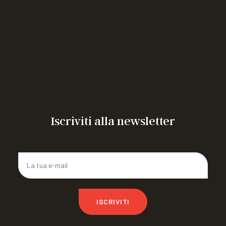
“Vacanza in Emilia” weekend residenziale per ragazzi
con MEC dai 14 ai 18 anni
incontro in presenza riservato a 60 giovani con Emofilia
o altre MEC, alle ragazze portatrici
Corso rivolto agli aspiranti Tecnici dell’animazione
sociale
Congresso mondiale WFH 2026
ARTICOLIAMO a FIRENZE 26
CAMPO ESTIVO IN ROMAGNA
Iscriviti alla newsletter
ISCRIVITI