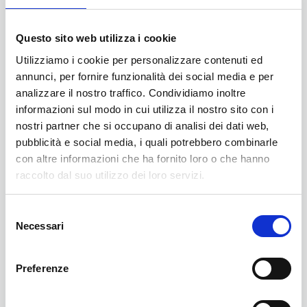
I biglietti ferroviari saranno eventualmente modificabili per quanto
concerne nominativi e orari.
Questo sito web utilizza i cookie
Modulo di registrazione
Utilizziamo i cookie per personalizzare contenuti ed
Tutti i partecipanti dovranno registrarsi compilando l'apposito modulo al
annunci, per fornire funzionalità dei social media e per
link:
https://forms.cloud.microsoft/e/KBNQymNcUA
analizzare il nostro traffico. Condividiamo inoltre
E' importante compilare il modulo il prima possibile anche per la
informazioni sul modo in cui utilizza il nostro sito con i
definizione dei titoli di viaggio.
nostri partner che si occupano di analisi dei dati web,
pubblicità e social media, i quali potrebbero combinarle
In allegato trovate l’agenda preliminare dell’
incontro
.
Agenda
con altre informazioni che ha fornito loro o che hanno
Preliminare Incontro FedEmo Giovani 2026
raccolto dal suo utilizzo dei loro servizi.
Selezione
Necessari
del
consenso
Preferenze
10 Luglio 2026