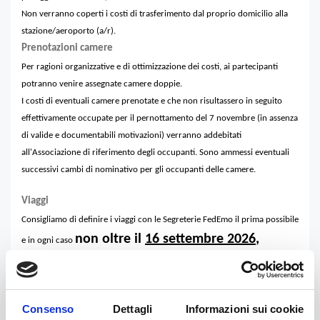
Non verranno coperti i costi di trasferimento dal proprio domicilio alla
stazione/aeroporto (a/r).
Prenotazioni camere
Per ragioni organizzative e di ottimizzazione dei costi, ai partecipanti
potranno venire assegnate camere doppie.
I costi di eventuali camere prenotate e che non risultassero in seguito
effettivamente occupate per il pernottamento del 7 novembre (in assenza
di valide e documentabili motivazioni) verranno addebitati
all'Associazione di riferimento degli occupanti. Sono ammessi eventuali
successivi cambi di nominativo per gli occupanti delle camere.
Viaggi
Consigliamo di definire i viaggi con le Segreterie FedEmo il prima possibile
non oltre il
16 settembre 2026
,
e in ogni caso
soprattutto per chi raggiungerà Rimini in aereo. Dopo tale data la
Federazione sosterrà costi di viaggio solamente entro un tetto massimo di
euro 250, l'eventuale differenza in esubero sarà a carico delle
Consenso
Dettagli
Informazioni sui cookie
Associazioni o dei partecipanti.