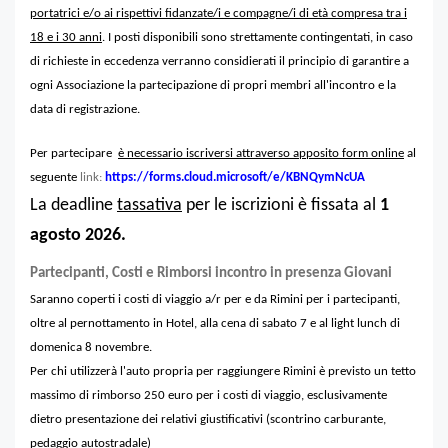
portatrici e/o ai rispettivi fidanzate/i e compagne/i di età compresa tra i
18 e i 30 anni
. I posti disponibili sono strettamente contingentati, in caso
di richieste in eccedenza verranno considierati il principio di garantire a
ogni Associazione la partecipazione di propri membri all'
incontro e l
a
data di registrazione.
Per partecipare
è necessario iscriversi attraverso apposito form online
al
seguente
link:
https://forms.cloud.microsoft/e/KBNQymNcUA
La deadline
tassativa
per le iscrizioni è fissata al
1
agosto 2026
.
Partecipanti, Costi e Rimborsi
incontro
in presenza
Giovani
Saranno coperti i costi di viaggio a/r per e da Rimini per i partecipanti,
oltre al pernottamento in Hotel, alla cena di sabato 7 e al light lunch di
domenica 8 novembre.
Per chi utilizzerà l'auto propria per raggiungere Rimini è previsto un tetto
massimo di rimborso 250 euro per i costi di viaggio, esclusivamente
dietro presentazione dei relativi giustificativi (scontrino carburante,
pedaggio autostradale)