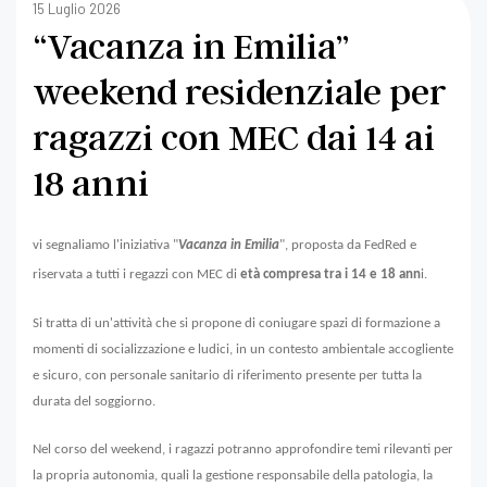
15 Luglio 2026
“Vacanza in Emilia”
weekend residenziale per
ragazzi con MEC dai 14 ai
18 anni
vi segnaliamo l'iniziativa "
Vacanza in Emilia
", proposta da FedRed e
riservata a tutti i regazzi con MEC di
età compresa tra i 14 e 18 ann
i.
Si tratta di un'attività che si propone di coniugare spazi di formazione a
momenti di socializzazione e ludici, in un contesto ambientale accogliente
e sicuro, con personale sanitario di riferimento presente per tutta la
durata del soggiorno.
Nel corso del weekend, i ragazzi potranno approfondire temi rilevanti per
la propria autonomia, quali la gestione responsabile della patologia, la