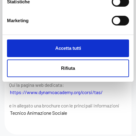
Corso rivolto agli
Statistiche
aspiranti Tecnici
Marketing
dell’animazione sociale
Dynamo Academy organizza il primo corso di Dynamo
Accetta tutti
rivolto agli aspiranti Tecnici dell’animazione sociale:
riconosciuto dalla Regione, avrà una durata di 300 ore di
formazione teorica (250 in presenza e 50 online) e 300 ore
Rifiuta
di tirocinio.
Qui la pagina web dedicata:
https://www.dynamoacademy.org/corsi/tas/
e in allegato una brochure con le principali informazioni
Tecnico Animazione Sociale