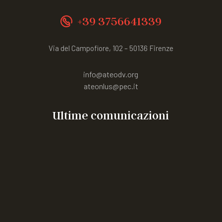
+39 3756641339
Via del Campofiore, 102 – 50136 Firenze
info@ateodv.org
ateonlus@pec.it
Ultime comunicazioni
“Vacanza in Emilia” weekend residenziale per ragazzi
con MEC dai 14 ai 18 anni
incontro in presenza riservato a 60 giovani con Emofilia
o altre MEC, alle ragazze portatrici
Corso rivolto agli aspiranti Tecnici dell’animazione
sociale
Congresso mondiale WFH 2026
ARTICOLIAMO a FIRENZE 26