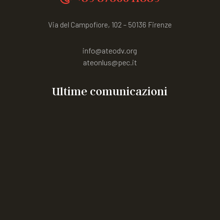
Via del Campofiore, 102 – 50136 Firenze
info@ateodv.org
ateonlus@pec.it
Ultime comunicazioni
“Vacanza in Emilia” weekend residenziale per ragazzi
con MEC dai 14 ai 18 anni
incontro in presenza riservato a 60 giovani con Emofilia
o altre MEC, alle ragazze portatrici
Corso rivolto agli aspiranti Tecnici dell’animazione
sociale
Congresso mondiale WFH 2026
ARTICOLIAMO a FIRENZE 26
CAMPO ESTIVO IN ROMAGNA