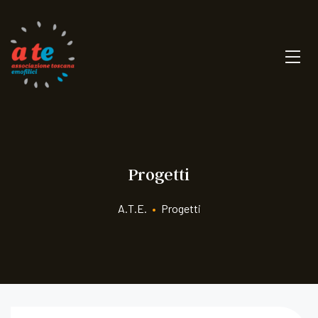
Progetti
A.T.E.
•
Progetti