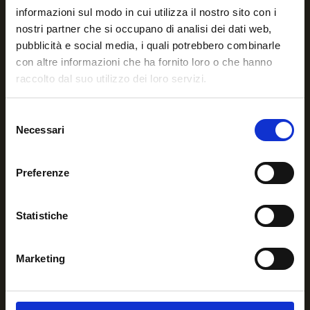
informazioni sul modo in cui utilizza il nostro sito con i
nostri partner che si occupano di analisi dei dati web,
pubblicità e social media, i quali potrebbero combinarle
con altre informazioni che ha fornito loro o che hanno
raccolto dal suo utilizzo dei loro servizi.
Per qualsiasi informazione o
necessità contattaci.
Selezione
Necessari
del
+39 3756641339
consenso
Preferenze
Via del Campofiore, 102 – 50136 Firenze
Statistiche
info@ateodv.org
ateonlus@pec.it
Marketing
Ultime comunicazioni
“Vacanza in Emilia” weekend residenziale per ragazzi