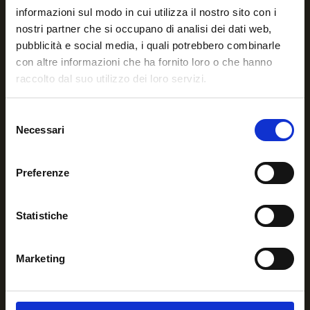
informazioni sul modo in cui utilizza il nostro sito con i
nostri partner che si occupano di analisi dei dati web,
pubblicità e social media, i quali potrebbero combinarle
con altre informazioni che ha fornito loro o che hanno
raccolto dal suo utilizzo dei loro servizi.
Per qualsiasi informazione o
necessità contattaci.
Selezione
Necessari
del
+39 3756641339
consenso
Preferenze
Via del Campofiore, 102 – 50136 Firenze
Statistiche
info@ateodv.org
ateonlus@pec.it
Marketing
Ultime comunicazioni
“Vacanza in Emilia” weekend residenziale per ragazzi