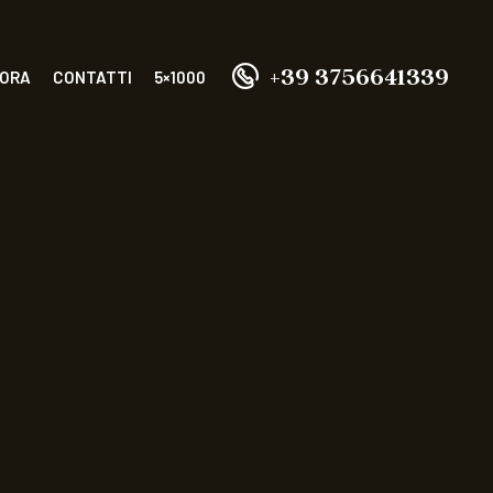
+39 3756641339
 ORA
CONTATTI
5×1000