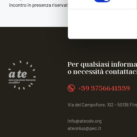
incontro in presenza riservato a 60 giovani con Emofilia o altre
Per qualsiasi inform
o necessità contattaci
+39 3756641339
Via del Campofiore, 102 – 50136 Fir
info@ateodv.org
ateonlus@pec.it