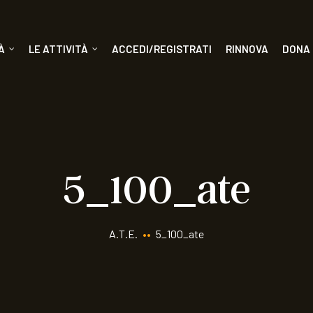
À
LE ATTIVITÀ
ACCEDI/REGISTRATI
RINNOVA
DONA
5_100_ate
A.T.E.
••
5_100_ate