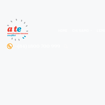
HOME
CHI SIAMO
L’EM
+(84) 1800 700 999