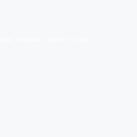
NNOVA
DONA ORA
CONTATTI
5×1000